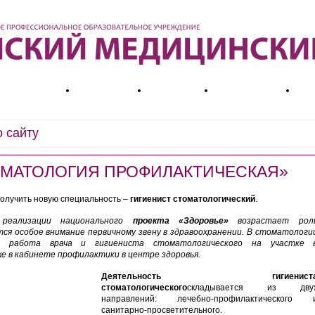
ой организации
Деятельность
Абитуриенту
Обучающемуся
До
ТОМАТОЛОГИЯ ПРОФИЛАКТИЧЕСКАЯ»
олучить новую специальность –
гигиенист стоматологический
.
реализации национального
проекта «Здоровье»
возрастает рол
ся особое внимание первичному звену в здравоохранении. В стоматологи
я работа врача и гигиениста стоматологического на участке 
е в кабинете профилактики в центре здоровья.
Деятельность гигиенист
стоматологического
складывается из дву
направлений: лечебно-профилактического 
санитарно-просветительного.