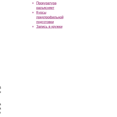
Прокуратура
разъясняет
Курсы
предпрофильной
подготовки
Запись в кружки
В
ы
а
а
о