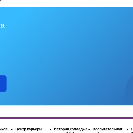
ма
иков
Центр карьеры
История колледжа
Воспитательная