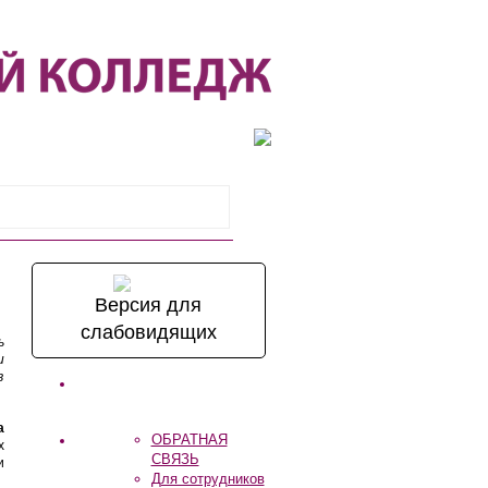
полнительное образование
Версия для
слабовидящих
ь
и
в
а
ОБРАТНАЯ
х
СВЯЗЬ
и
Для сотрудников