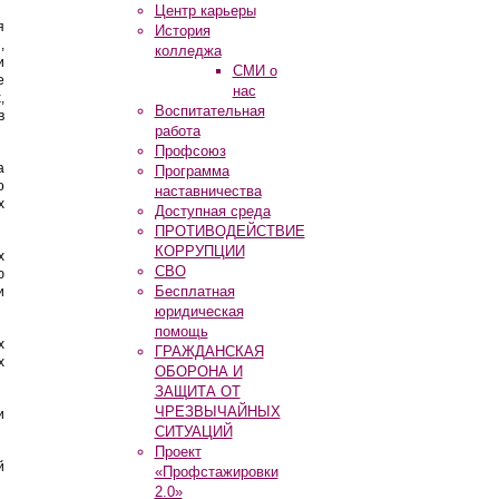
Центр карьеры
я
История
,
колледжа
и
СМИ о
е
нас
,
Воспитательная
в
работа
Профсоюз
а
Программа
о
наставничества
х
Доступная среда
ПРОТИВОДЕЙСТВИЕ
КОРРУПЦИИ
х
СВО
ю
Бесплатная
и
юридическая
помощь
х
ГРАЖДАНСКАЯ
х
ОБОРОНА И
ЗАЩИТА ОТ
ЧРЕЗВЫЧАЙНЫХ
и
СИТУАЦИЙ
Проект
й
«Профстажировки
2.0»