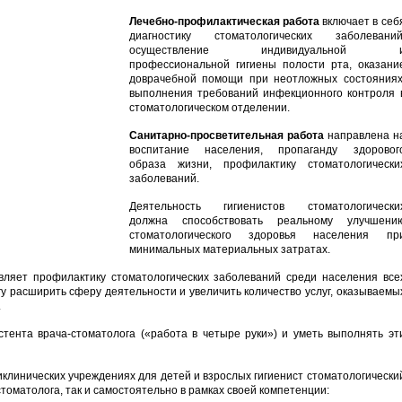
Лечебно-профилактическая работа
включает в себ
диагностику стоматологических заболеваний
осуществление индивидуальной 
профессиональной гигиены полости рта, оказани
доврачебной помощи при неотложных состояниях
выполнения требований инфекционного контроля 
стоматологическом отделении.
Санитарно-просветительная работа
направлена н
воспитание населения, пропаганду здоровог
образа жизни, профилактику стоматологически
заболеваний.
Деятельность гигиенистов стоматологически
должна способствовать реальному улучшени
стоматологического здоровья населения пр
минимальных материальных затратах.
твляет профилактику стоматологических заболеваний среди населения все
гу расширить сферу деятельности и увеличить количество услуг, оказываемы
.
тента врача-стоматолога («работа в четыре руки») и уметь выполнять эт
клинических учреждениях для детей и взрослых гигиенист стоматологически
стоматолога, так и самостоятельно в рамках своей компетенции: