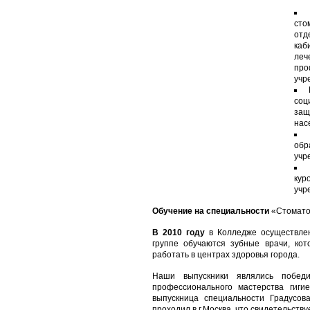
сто
от
каб
леч
про
учр
соц
защ
нас
обр
учр
кур
учр
Обучение на специальности
«Стомато
В 2010 году
в Колледже осуществл
группе обучаются зубные врачи, ко
работать в центрах здоровья города.
Наши выпускники являлись победит
профессионального мастерства гиги
выпускница специальности Градусов
проходил в г.Москва, что свидетельств