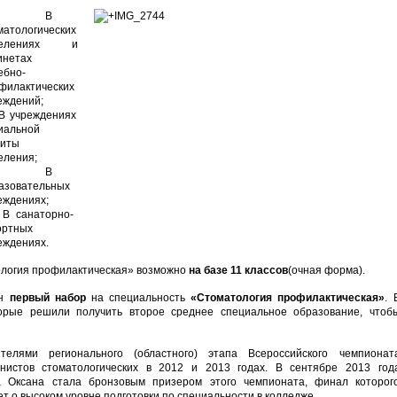
В
матологических
делениях и
инетах
ебно-
филактических
еждений;
В учреждениях
иальной
иты
еления;
В
азовательных
еждениях;
В санаторно-
ортных
еждениях.
логия профилактическая» возможно
на базе 11 классов
(очная форма).
ен
первый набор
на специальность
«Стоматология профилактическая»
. 
торые решили получить второе среднее специальное образование, чтоб
елями регионального (областного) этапа Всероссийского чемпионат
енистов стоматологических в 2012 и 2013 годах. В сентябре 2013 год
а Оксана стала бронзовым призером этого чемпионата, финал которог
ует о высоком уровне подготовки по специальности в колледже.