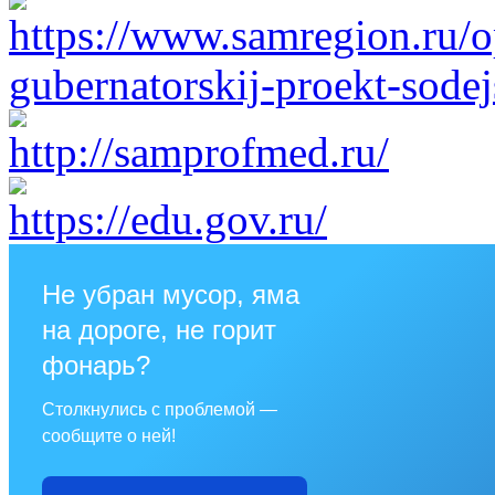
Не убран мусор, яма
на дороге, не горит
фонарь?
Столкнулись с проблемой —
сообщите о ней!