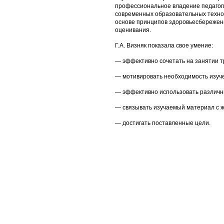
профессиональное владение педагоги
современных образовательных технол
основе принципов здоровьесбережени
оценивания.
Г.А. Визняк показала свое умение:
— эффективно сочетать на занятии 
— мотивировать необходимость изуче
— эффективно использовать различн
— связывать изучаемый материал с ж
— достигать поставленные цели.