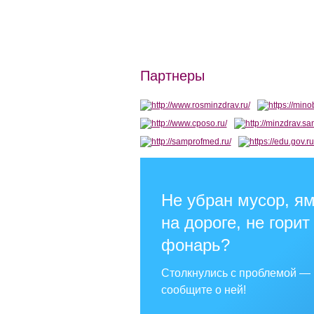
Партнеры
Не убран мусор, я
на дороге, не горит
фонарь?
Столкнулись с проблемой —
сообщите о ней!