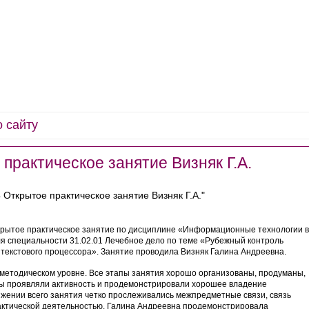
ганизации
Деятельность
Абитуриенту
Обучающемуся
Дополнит
практическое занятие Визняк Г.А.
 Открытое практическое занятие Визняк Г.А."
ытое практическое занятие по дисциплине «Информационные технологии в
 специальности 31.02.01 Лечебное дело по теме «Рубежный контроль
екстового процессора». Занятие проводила Визняк Галина Андреевна.
одическом уровне. Все этапы занятия хорошо организованы, продуманы,
ты проявляли активность и продемонстрировали хорошее владение
жении всего занятия четко прослеживались межпредметные связи, связь
актической деятельностью. Галина Андреевна продемонстрировала