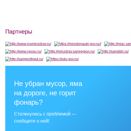
Партнеры
Не убран мусор, яма
на дороге, не горит
фонарь?
Столкнулись с проблемой —
сообщите о ней!