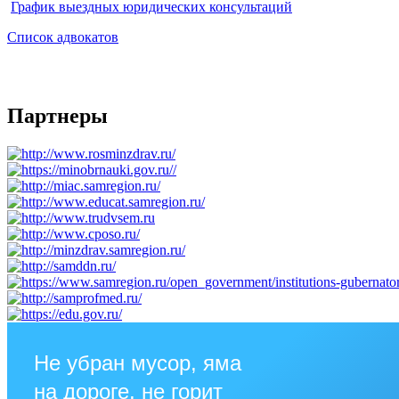
График выездных юридических консультаций
Список адвокатов
Партнеры
Не убран мусор, яма
на дороге, не горит