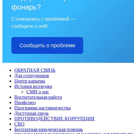
фонарь?
Столкнулись с проблемой —
сообщите о ней!
Сообщить о проблеме
ОБРАТНАЯ СВЯЗЬ
Для сотрудников
Центр карьеры
История колледжа
СМИ о нас
Воспитательная работа
Профсоюз
Программа наставничества
Доступная среда
ПРОТИВОДЕЙСТВИЕ КОРРУПЦИИ
СВО
Бесплатная юридическая помощь