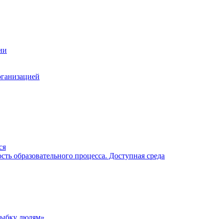
ии
рганизацией
ся
ть образовательного процесса. Доступная среда
лыбку людям»