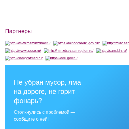
Партнеры
Не убран мусор, яма
на дороге, не горит
фонарь?
Столкнулись с проблемой —
сообщите о ней!