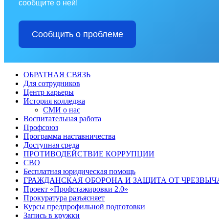
сообщите о ней!
Сообщить о проблеме
ОБРАТНАЯ СВЯЗЬ
Для сотрудников
Центр карьеры
История колледжа
СМИ о нас
Воспитательная работа
Профсоюз
Программа наставничества
Доступная среда
ПРОТИВОДЕЙСТВИЕ КОРРУПЦИИ
СВО
Бесплатная юридическая помощь
ГРАЖДАНСКАЯ ОБОРОНА И ЗАЩИТА ОТ ЧРЕЗВЫ
Проект «Профстажировки 2.0»
Прокуратура разъясняет
Курсы предпрофильной подготовки
Запись в кружки