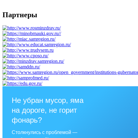
Партнеры
Не убран мусор, яма
на дороге, не горит
фонарь?
Столкнулись с проблемой —