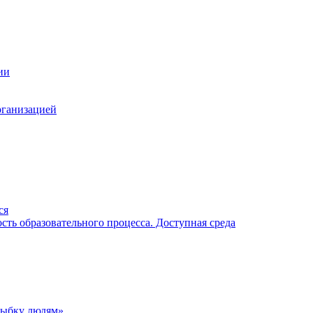
ии
рганизацией
ся
ть образовательного процесса. Доступная среда
лыбку людям»