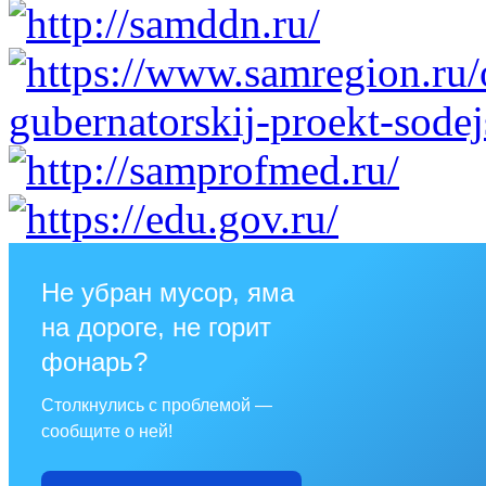
Не убран мусор, яма
на дороге, не горит
фонарь?
Столкнулись с проблемой —
сообщите о ней!