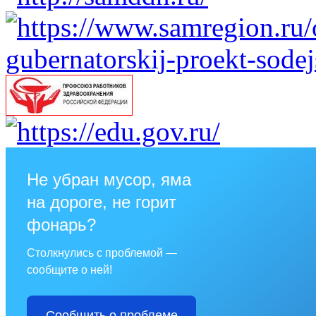
Не убран мусор, яма
на дороге, не горит
фонарь?
Столкнулись с проблемой —
сообщите о ней!
Сообщить о проблеме